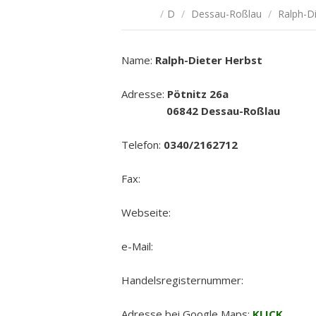
/
D
/
Dessau-Roßlau
/
Ralph-Di
Name:
Ralph-Dieter Herbst
Adresse:
Pötnitz 26a
06842 Dessau-Roßlau
Telefon:
0340/2162712
Fax:
Webseite:
e-Mail:
Handelsregisternummer:
Adresse bei Google Maps:
KLICK