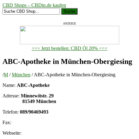
CBD Shops – CBDin.de kaufen
Suche
ANZEIGE
>>> Jetzt bestellen: CBD Öl 20% <<<
ABC-Apotheke in München-Obergiesing
/
M
/
München
/
ABC-Apotheke in München-Obergiesing
Name:
ABC-Apotheke
Adresse:
Minnewitstr. 29
81549 München
Telefon:
089/90469493
Fax:
Webseite: